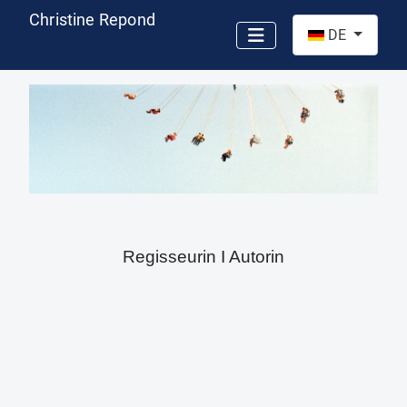
Christine Repond
Sprache auswähl
DE
Regisseurin I Autorin