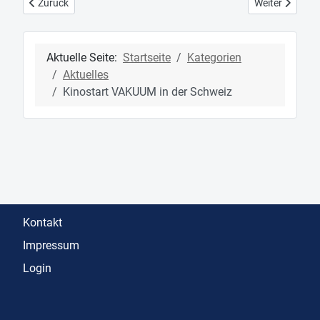
Vorheriger Beitrag: Cinema Jove Filmfestival in Valencia - Specia
Nächster Beitr
Zurück
Weiter
Aktuelle Seite:
Startseite
Kategorien
Aktuelles
Kinostart VAKUUM in der Schweiz
Kontakt
Impressum
Login