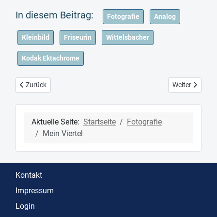
Fotografie
Analog
Kleinbild
Friseurin
Wittelsbacher
Kodak Ektachrome
Vorheriger Beitrag: Tiere / Animals
Nächster Beitra
Zurück
Weiter
Aktuelle Seite:
Startseite
Fotografie
Mein Viertel
Kontakt
Impressum
Login